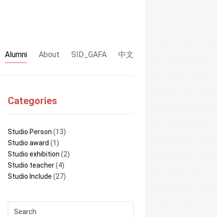
Alumni
About
SID_GAFA
中文
Categories
Studio Person
(13)
Studio award
(1)
Studio exhibition
(2)
Studio teacher
(4)
Studio Include
(27)