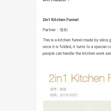
2in1 Kitchen Funnel
Partner：张剑
This is a kitchen funnel made by silica 
once it is folded, it turns to a special
people can handle the kitchen work easi