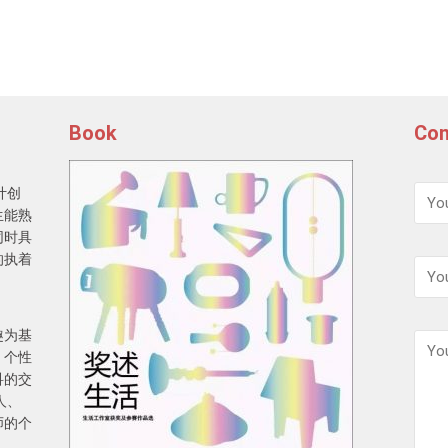
Book
Con
计创
生能熟
同时具
的执着
趣为基
，个性
科的交
人、
师的个