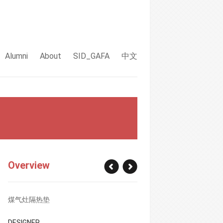
Alumni
About
SID_GAFA
中文
Overview
煤气灶隔热垫
DESIGNER