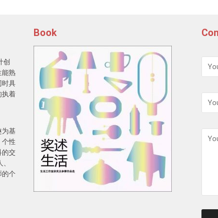
Book
Con
计创
生能熟
同时具
的执着
趣为基
，个性
科的交
人、
师的个
请