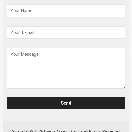
请
保
持
此
字
段
Copyright © 2026 Living Design Studio. All Rights Reserved.