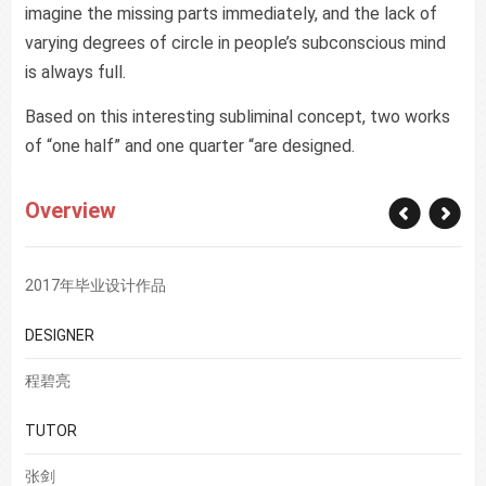
imagine the missing parts immediately, and the lack of
varying degrees of circle in people’s subconscious mind
is always full.
Based on this interesting subliminal concept, two works
of “one half” and one quarter “are designed.
Overview
2017年毕业设计作品
DESIGNER
程碧亮
TUTOR
张剑