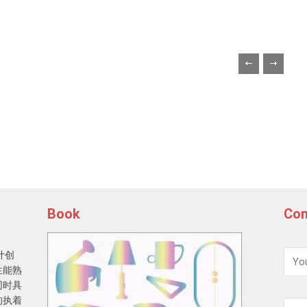
.
Book
Con
计创
生能熟
同时具
的执着